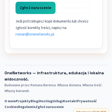
Zgłoś naruszenie
Skontaktuj się
Jeśli potrzebujesz kopii dokumentu lub chcesz
zgłosić korektę treści, napisz na
roman@onenetworks.pl
.
OneNetworks — infrastruktura, edukacja i lokalna
widoczność.
Budowane przez Romana Berensa. Własna domena. Własna treść.
Własny kierunek.
O mnie
Projekty
Blogi
Hosting
Usługi
Kontakt
Prywatność
Cookies
Regulamin
Zgłoś naruszenie